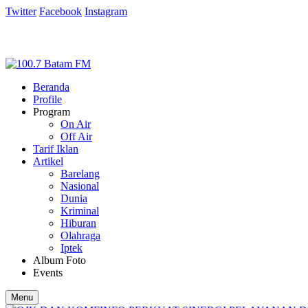
Twitter
Facebook
Instagram
Beranda
Profile
Program
On Air
Off Air
Tarif Iklan
Artikel
Barelang
Nasional
Dunia
Kriminal
Hiburan
Olahraga
Iptek
Album Foto
Events
Menu