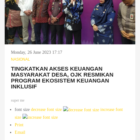
Monday, 26 June 2023 17:17
NASIONAL
TINGKATKAN AKSES KEUANGAN
MASYARAKAT DESA, OJK RESMIKAN
PROGRAM EKOSISTEM KEUANGAN
INKLUSIF
super me
font size
decrease font size
increase font
size
Print
Email