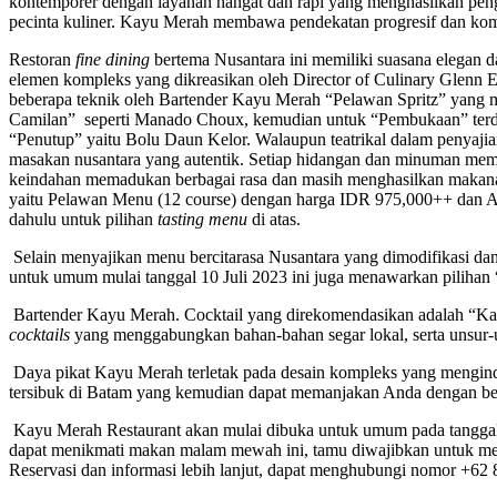
kontemporer dengan layanan hangat dan rapi yang menghasilkan peng
pecinta kuliner. Kayu Merah membawa pendekatan progresif dan komp
Restoran
fine
dining
bertema Nusantara ini memiliki suasana elegan 
elemen kompleks yang dikreasikan oleh Director of Culinary Glenn E
beberapa teknik oleh Bartender Kayu Merah “Pelawan Spritz” yan
Camilan” seperti Manado Choux, kemudian untuk “Pembukaan” terdap
“Penutup” yaitu Bolu Daun Kelor. Walaupun teatrikal dalam penyajia
masakan nusantara yang autentik. Setiap hidangan dan minuman mempe
keindahan memadukan berbagai rasa dan masih menghasilkan makan
yaitu Pelawan Menu (12 course) dengan harga IDR 975,000++ dan Ar
dahulu untuk pilihan
tasting menu
di atas.
Selain menyajikan menu bercitarasa Nusantara yang dimodifikasi dan
untuk umum mulai tanggal 10 Juli 2023 ini juga menawarkan pilihan 
Bartender Kayu Merah. Cocktail yang direkomendasikan adalah “Ka
cocktails
yang menggabungkan bahan-bahan segar lokal, serta unsur-
Daya pikat Kayu Merah terletak pada desain kompleks yang mengind
tersibuk di Batam yang kemudian dapat memanjakan Anda dengan ber
Kayu Merah Restaurant akan mulai dibuka untuk umum pada tanggal 
dapat menikmati makan malam mewah ini, tamu diwajibkan untuk melaku
Reservasi dan informasi lebih lanjut, dapat menghubungi nomor +6