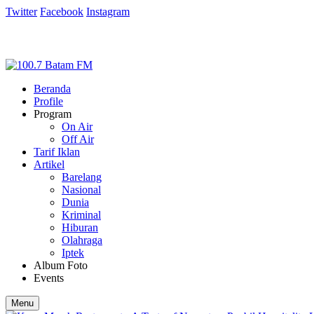
Twitter
Facebook
Instagram
Beranda
Profile
Program
On Air
Off Air
Tarif Iklan
Artikel
Barelang
Nasional
Dunia
Kriminal
Hiburan
Olahraga
Iptek
Album Foto
Events
Menu