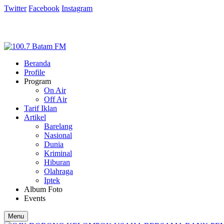
Twitter
Facebook
Instagram
Beranda
Profile
Program
On Air
Off Air
Tarif Iklan
Artikel
Barelang
Nasional
Dunia
Kriminal
Hiburan
Olahraga
Iptek
Album Foto
Events
Menu