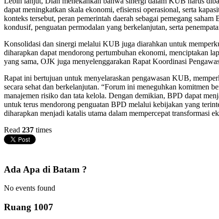
Lebih lanjut, Dian menekankan bahwa sinergi dalam KUB harus diba
dapat meningkatkan skala ekonomi, efisiensi operasional, serta kapa
konteks tersebut, peran pemerintah daerah sebagai pemegang saham B
kondusif, penguatan permodalan yang berkelanjutan, serta penempa
Konsolidasi dan sinergi melalui KUB juga diarahkan untuk memper
diharapkan dapat mendorong pertumbuhan ekonomi, menciptakan lapang
yang sama, OJK juga menyelenggarakan Rapat Koordinasi Pengawas
Rapat ini bertujuan untuk menyelaraskan pengawasan KUB, memperk
secara sehat dan berkelanjutan. “Forum ini meneguhkan komitmen b
manajemen risiko dan tata kelola. Dengan demikian, BPD dapat men
untuk terus mendorong penguatan BPD melalui kebijakan yang terint
diharapkan menjadi katalis utama dalam mempercepat transformasi eko
Read
237
times
Ada Apa di Batam ?
No events found
Ruang 1007