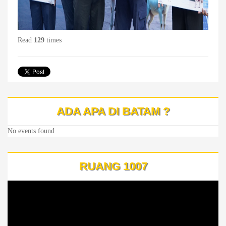
Read
129
times
ADA APA DI BATAM ?
No events found
RUANG 1007