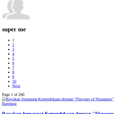
super me
1
2
3
4
5
6
7
8
9
10
Next
Page 1 of 260
Barelang
Rayakan Semangat Kemerdekaan dengan "Flavours 