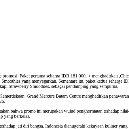
iode promosi. Paket pertama seharga IDR 181.000++ menghadirkan ,Chi
y Smoothies yang menyegarkan. Sementara itu, paket kedua seharga 
gkapi Strawberry Smoothies. sebagai pendamping yang sempurna.
i Kemerdekaan, Grand Mercure Batam Centre menghadirkan penawaran 
26.
kan bahwa promo ini merupakan wujud penghormatan terhadap nilai-n
p yang berkelas.
rhadap jati diri bangsa. Indonesia dianugerahi kekayaan kuliner yang l