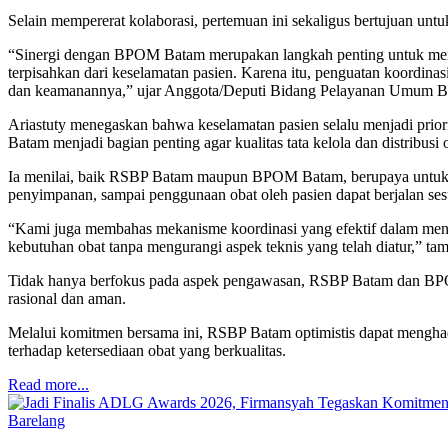
Selain mempererat kolaborasi, pertemuan ini sekaligus bertujuan un
“Sinergi dengan BPOM Batam merupakan langkah penting untuk memp
terpisahkan dari keselamatan pasien. Karena itu, penguatan koordina
dan keamanannya,” ujar Anggota/Deputi Bidang Pelayanan Umum BP 
Ariastuty menegaskan bahwa keselamatan pasien selalu menjadi pri
Batam menjadi bagian penting agar kualitas tata kelola dan distribusi o
Ia menilai, baik RSBP Batam maupun BPOM Batam, berupaya untuk memb
penyimpanan, sampai penggunaan obat oleh pasien dapat berjalan se
“Kami juga membahas mekanisme koordinasi yang efektif dalam me
kebutuhan obat tanpa mengurangi aspek teknis yang telah diatur,” ta
Tidak hanya berfokus pada aspek pengawasan, RSBP Batam dan BPO
rasional dan aman.
Melalui komitmen bersama ini, RSBP Batam optimistis dapat menghad
terhadap ketersediaan obat yang berkualitas.
Read more...
Barelang