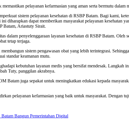
tuk memastikan pelayanan kefarmasian yang aman serta bermutu dalam 
erkuat sistem pelayanan kesehatan di RSBP Batam. Bagi kami, keter
si ini diharapkan dapat memberikan masyarakat pelayanan kesehatan yang
Batam, Ariastuty Sirait.
oritas dalam penyelenggaraan layanan kesehatan di RSBP Batam. Oleh 
bat tetap terjaga.
angun sistem pengawasan obat yang lebih terintegrasi. Sehingga, tia
suai standar keamanan mutu.
nghadapi kebutuhan layanan medis yang bersifat mendesak. Langkah 
mbah Tuty, panggilan akrabnya.
M Batam juga sepakat untuk meningkatkan edukasi kepada masyaraka
irkan pelayanan kefarmasian yang baik untuk masyarakat. Dengan tuju