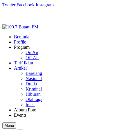
Twitter
Facebook
Instagram
Beranda
Profile
Program
On Air
Off Air
Tarif Iklan
Artikel
Barelang
Nasional
Dunia
Kriminal
Hiburan
Olahraga
Iptek
Album Foto
Events
Menu