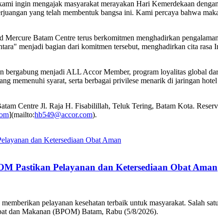
', kami ingin mengajak masyarakat merayakan Hari Kemerdekaan denga
erjuangan yang telah membentuk bangsa ini. Kami percaya bahwa makan
and Mercure Batam Centre terus berkomitmen menghadirkan pengalama
ntara" menjadi bagian dari komitmen tersebut, menghadirkan cita rasa 
an bergabung menjadi ALL Accor Member, program loyalitas global da
g memenuhi syarat, serta berbagai privilese menarik di jaringan hotel
Batam Centre Jl. Raja H. Fisabilillah, Teluk Tering, Batam Kota. Res
com
](mailto:
hb549@accor.com
).
OM Pastikan Pelayanan dan Ketersediaan Obat Aman
mberikan pelayanan kesehatan terbaik untuk masyarakat. Salah satu
Obat dan Makanan (BPOM) Batam, Rabu (5/8/2026).