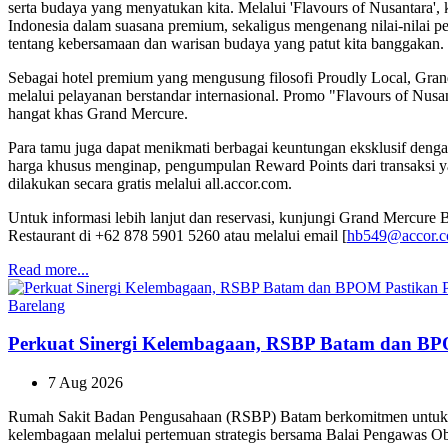
serta budaya yang menyatukan kita. Melalui 'Flavours of Nusantara
Indonesia dalam suasana premium, sekaligus mengenang nilai-nilai p
tentang kebersamaan dan warisan budaya yang patut kita banggakan.
Sebagai hotel premium yang mengusung filosofi Proudly Local, Gr
melalui pelayanan berstandar internasional. Promo "Flavours of Nusa
hangat khas Grand Mercure.
Para tamu juga dapat menikmati berbagai keuntungan eksklusif deng
harga khusus menginap, pengumpulan Reward Points dari transaksi yan
dilakukan secara gratis melalui all.accor.com.
Untuk informasi lebih lanjut dan reservasi, kunjungi Grand Mercure 
Restaurant di +62 878 5901 5260 atau melalui email [
hb549@accor.
Read more...
Barelang
Perkuat Sinergi Kelembagaan, RSBP Batam dan BP
7 Aug 2026
Rumah Sakit Badan Pengusahaan (RSBP) Batam berkomitmen untuk me
kelembagaan melalui pertemuan strategis bersama Balai Pengawas 