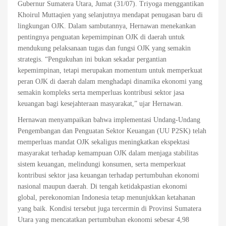
Gubernur Sumatera Utara, Jumat (31/07). Triyoga menggantikan
Khoirul Muttaqien yang selanjutnya mendapat penugasan baru di
lingkungan OJK. Dalam sambutannya, Hernawan menekankan
pentingnya penguatan kepemimpinan OJK di daerah untuk
mendukung pelaksanaan tugas dan fungsi OJK yang semakin
strategis. “Pengukuhan ini bukan sekadar pergantian
kepemimpinan, tetapi merupakan momentum untuk memperkuat
peran OJK di daerah dalam menghadapi dinamika ekonomi yang
semakin kompleks serta memperluas kontribusi sektor jasa
keuangan bagi kesejahteraan masyarakat,” ujar Hernawan.
Hernawan menyampaikan bahwa implementasi Undang-Undang
Pengembangan dan Penguatan Sektor Keuangan (UU P2SK) telah
memperluas mandat OJK sekaligus meningkatkan ekspektasi
masyarakat terhadap kemampuan OJK dalam menjaga stabilitas
sistem keuangan, melindungi konsumen, serta memperkuat
kontribusi sektor jasa keuangan terhadap pertumbuhan ekonomi
nasional maupun daerah. Di tengah ketidakpastian ekonomi
global, perekonomian Indonesia tetap menunjukkan ketahanan
yang baik. Kondisi tersebut juga tercermin di Provinsi Sumatera
Utara yang mencatatkan pertumbuhan ekonomi sebesar 4,98