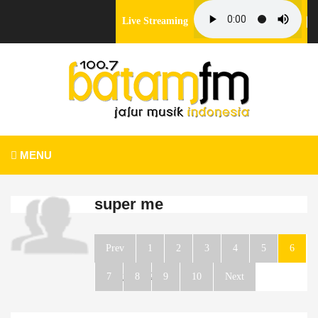
Live Streaming
MENU
super me
Prev
1
2
3
4
5
6
7
Page 6 of 261
8
9
10
Next