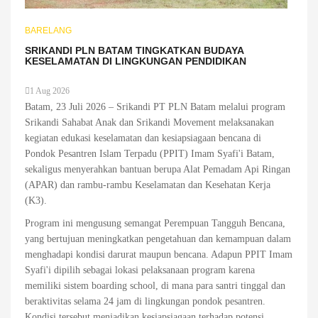
BARELANG
SRIKANDI PLN BATAM TINGKATKAN BUDAYA
KESELAMATAN DI LINGKUNGAN PENDIDIKAN
1 Aug 2026
Batam, 23 Juli 2026 – Srikandi PT PLN Batam melalui program
Srikandi Sahabat Anak dan Srikandi Movement melaksanakan
kegiatan edukasi keselamatan dan kesiapsiagaan bencana di
Pondok Pesantren Islam Terpadu (PPIT) Imam Syafi'i Batam,
sekaligus menyerahkan bantuan berupa Alat Pemadam Api Ringan
(APAR) dan rambu-rambu Keselamatan dan Kesehatan Kerja
(K3).
Program ini mengusung semangat Perempuan Tangguh Bencana,
yang bertujuan meningkatkan pengetahuan dan kemampuan dalam
menghadapi kondisi darurat maupun bencana. Adapun PPIT Imam
Syafi'i dipilih sebagai lokasi pelaksanaan program karena
memiliki sistem boarding school, di mana para santri tinggal dan
beraktivitas selama 24 jam di lingkungan pondok pesantren.
Kondisi tersebut menjadikan kesiapsiagaan terhadap potensi