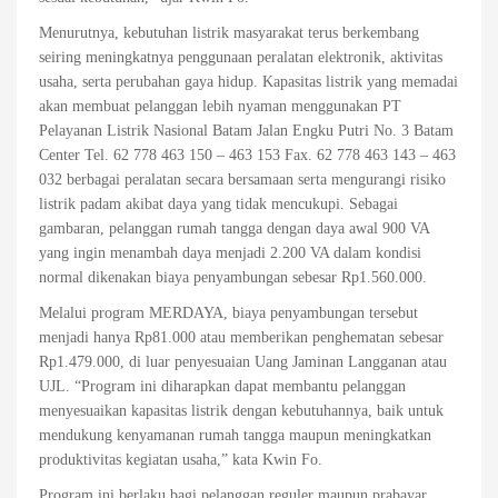
Menurutnya, kebutuhan listrik masyarakat terus berkembang
seiring meningkatnya penggunaan peralatan elektronik, aktivitas
usaha, serta perubahan gaya hidup. Kapasitas listrik yang memadai
akan membuat pelanggan lebih nyaman menggunakan PT
Pelayanan Listrik Nasional Batam Jalan Engku Putri No. 3 Batam
Center Tel. 62 778 463 150 – 463 153 Fax. 62 778 463 143 – 463
032 berbagai peralatan secara bersamaan serta mengurangi risiko
listrik padam akibat daya yang tidak mencukupi. Sebagai
gambaran, pelanggan rumah tangga dengan daya awal 900 VA
yang ingin menambah daya menjadi 2.200 VA dalam kondisi
normal dikenakan biaya penyambungan sebesar Rp1.560.000.
Melalui program MERDAYA, biaya penyambungan tersebut
menjadi hanya Rp81.000 atau memberikan penghematan sebesar
Rp1.479.000, di luar penyesuaian Uang Jaminan Langganan atau
UJL. “Program ini diharapkan dapat membantu pelanggan
menyesuaikan kapasitas listrik dengan kebutuhannya, baik untuk
mendukung kenyamanan rumah tangga maupun meningkatkan
produktivitas kegiatan usaha,” kata Kwin Fo.
Program ini berlaku bagi pelanggan reguler maupun prabayar.